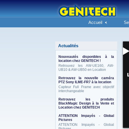
Accueil
Se
Actualités
Nouveautés disponibles à la
location chez GENITECH !
Retrouvez les AW-UE160, AW-
UB10 & AW-UB50 en Location
Retrouvez la nouvelle caméra
PTZ Sony ILME-FR7 à la location
Capteur Full Frame avec objectif
interchangeable
Retrouvez les produits
BlackMagic Design à la Vente et
Location chez GENITECH
ATTENTION Impayés - Global
Pictures
ATTENTION Impayés - Global
Pictures