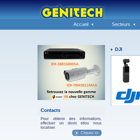
Accueil
Secteurs
eneo_actu.png
DJI
Contacts
Pour obtenir des informations,
effectuer un devis et/ou nous
localiser.
Cliquez ici