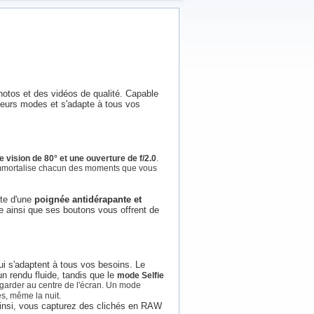
otos et des vidéos de qualité. Capable
sieurs modes et s'adapte à tous vos
 vision de 80° et une ouverture de f/2.0
.
t immortalise chacun des moments que vous
ote d'une
poignée antidérapante et
le ainsi que ses boutons vous offrent de
i s'adaptent à tous vos besoins. Le
 rendu fluide, tandis que le
mode Selfie
e garder au centre de l'écran. Un mode
s, même la nuit.
Ainsi, vous capturez des clichés en RAW