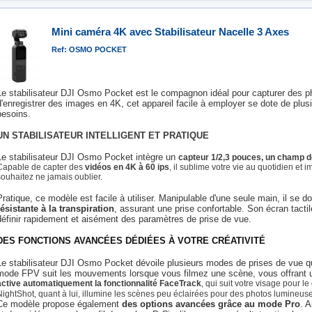
Mini caméra 4K avec Stabilisateur Nacelle 3 Axes
Ref: OSMO POCKET
Le stabilisateur DJI Osmo Pocket est le compagnon idéal pour capturer des ph
d'enregistrer des images en 4K, cet appareil facile à employer se dote de plu
besoins.
UN STABILISATEUR INTELLIGENT ET PRATIQUE
Le stabilisateur DJI Osmo Pocket intègre un
capteur 1/2,3 pouces, un champ de
Capable de capter des
vidéos en 4K à 60 ips
, il sublime votre vie au quotidien e
souhaitez ne jamais oublier.
Pratique, ce modèle est facile à utiliser. Manipulable d'une seule main, il se d
résistante à la transpiration
, assurant une prise confortable. Son écran tacti
définir rapidement et aisément des paramètres de prise de vue.
DES FONCTIONS AVANCÉES DÉDIÉES À VOTRE CRÉATIVITÉ
Le stabilisateur DJI Osmo Pocket dévoile plusieurs modes de prises de vue qu
mode FPV suit les mouvements lorsque vous filmez une scène, vous offrant un
active automatiquement la fonctionnalité FaceTrack
, qui suit votre visage pour l
NightShot, quant à lui, illumine les scènes peu éclairées pour des photos lumineuse
Ce modèle propose également
des options avancées grâce au mode Pro
. 