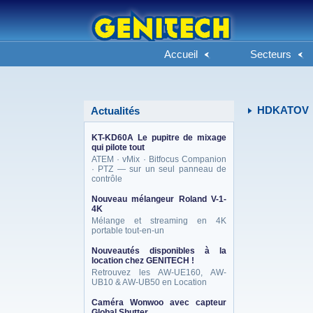
Accueil
Secteurs
HDKATOV
Actualités
KT-KD60A Le pupitre de mixage
qui pilote tout
ATEM · vMix · Bitfocus Companion
· PTZ — sur un seul panneau de
contrôle
Nouveau mélangeur Roland V-1-
4K
Mélange et streaming en 4K
portable tout-en-un
Nouveautés disponibles à la
location chez GENITECH !
Retrouvez les AW-UE160, AW-
UB10 & AW-UB50 en Location
Caméra Wonwoo avec capteur
Global Shutter